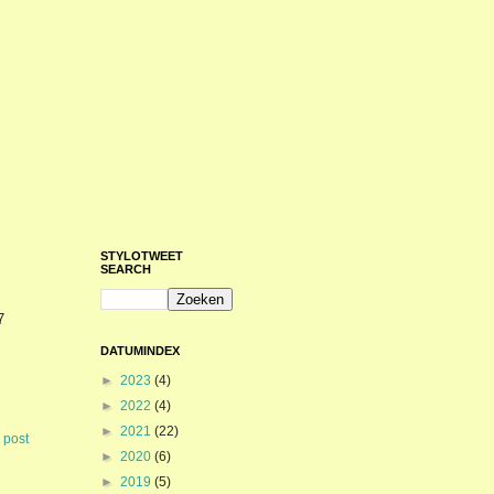
STYLOTWEET
SEARCH
7
DATUMINDEX
►
2023
(4)
►
2022
(4)
►
2021
(22)
 post
►
2020
(6)
►
2019
(5)