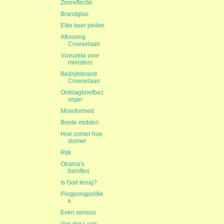
Zonreflectie
Brandglas
Elke keer peilen
Aflossing
Croeselaan
Vuvuzela voor
ministers
Bedrijfsbrand
Croeselaan
Ontslagbriefbez
orger
Misinformed
Brede midden
Hoe zomer hoe
slomer
Rijk
Obama's
beloftes
Is God terug?
Pingpongpolitie
k
Even serieus