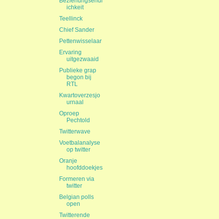
Beziehungsendl
ichkeit
Teellinck
Chief Sander
Pettenwisselaar
Ervaring
uitgezwaaid
Publieke grap
begon bij
RTL
Kwartoverzesjo
urnaal
Oproep
Pechtold
Twitterwave
Voetbalanalyse
op twitter
Oranje
hoofddoekjes
Formeren via
twitter
Belgian polls
open
Twitterende