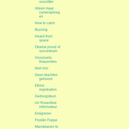
voorzitter
Alleen maar
cameraploeg
en
How to catch
Buzzing
Heard from
space
Obama proud of
soccerteam
Vuvuzuela
frequenties
Niet chic
Geen klachten
gehoord
Ethnic
registration
Gedoogsteun
Uri Rosenthal
informateur
Emigreren
Fryslân Foppe
Marokkanen to