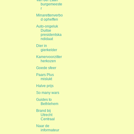
Van der Laan
burgemeeste
r
Minarettenverbo
d opheffen
Auto-ongeluk
Duitse
presidentska
ndidaat
Dier in
gierkelder
Kamervoorzitter
herkozen
Goede sfeer
Paars Plus
mislukt
Halve prijs
So many wars
Guides to
Bethlehem
Brand bij
Utrecht
Centraal
Naar de
informateur