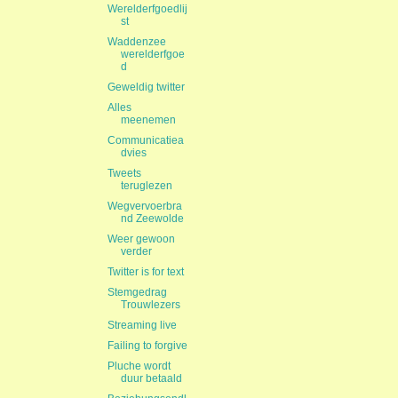
Werelderfgoedlij
st
Waddenzee
werelderfgoe
d
Geweldig twitter
Alles
meenemen
Communicatiea
dvies
Tweets
teruglezen
Wegvervoerbra
nd Zeewolde
Weer gewoon
verder
Twitter is for text
Stemgedrag
Trouwlezers
Streaming live
Failing to forgive
Pluche wordt
duur betaald