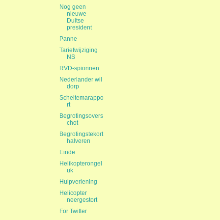
Nog geen
nieuwe
Duitse
president
Panne
Tariefwijziging
NS
RVD-spionnen
Nederlander wil
dorp
Scheltemarappo
rt
Begrotingsovers
chot
Begrotingstekort
halveren
Einde
Helikopterongel
uk
Hulpverlening
Helicopter
neergestort
For Twitter