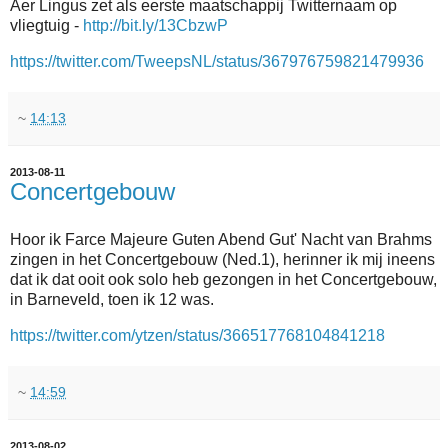
Aer Lingus zet als eerste maatschappij Twitternaam op
vliegtuig -
http://bit.ly/13CbzwP
https://twitter.com/TweepsNL/status/367976759821479936
~
14:13
2013-08-11
Concertgebouw
Hoor ik Farce Majeure Guten Abend Gut' Nacht van Brahms
zingen in het Concertgebouw (Ned.1), herinner ik mij ineens
dat ik dat ooit ook solo heb gezongen in het Concertgebouw,
in Barneveld, toen ik 12 was.
https://twitter.com/ytzen/status/366517768104841218
~
14:59
2013-08-02