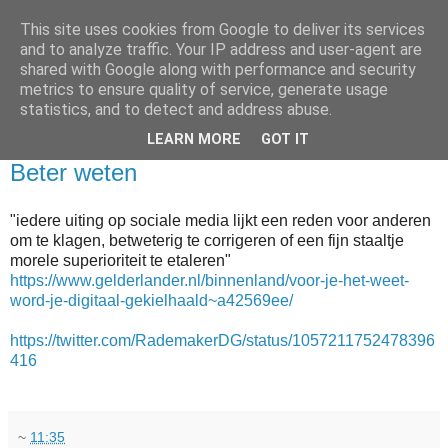
This site uses cookies from Google to deliver its services
and to analyze traffic. Your IP address and user-agent are
shared with Google along with performance and security
metrics to ensure quality of service, generate usage
statistics, and to detect and address abuse.
▼
LEARN MORE
GOT IT
2018-10-30
Beter weten
"iedere uiting op sociale media lijkt een reden voor anderen
om te klagen, betweterig te corrigeren of een fijn staaltje
morele superioriteit te etaleren"
https://www.gelderlander.nl/binnenland/voor-je-het-weet-
word-je-digitaal-gekielhaald~a42569ee/
https://twitter.com/RademakerDG/status/1057211752478396
416
~
11:35