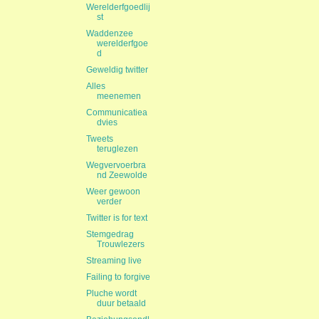
Werelderfgoedlij
st
Waddenzee
werelderfgoe
d
Geweldig twitter
Alles
meenemen
Communicatiea
dvies
Tweets
teruglezen
Wegvervoerbra
nd Zeewolde
Weer gewoon
verder
Twitter is for text
Stemgedrag
Trouwlezers
Streaming live
Failing to forgive
Pluche wordt
duur betaald