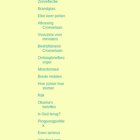
Zonreflectie
Brandglas
Elke keer peilen
Aflossing
Croeselaan
Vuvuzela voor
ministers
Bedrijfsbrand
Croeselaan
Ontslagbriefbez
orger
Misinformed
Brede midden
Hoe zomer hoe
slomer
Rijk
Obama's
beloftes
Is God terug?
Pingpongpolitie
k
Even serieus