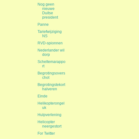
Nog geen
nieuwe
Duitse
president
Panne
Tariefwijziging
NS
RVD-spionnen
Nederlander wil
dorp
Scheltemarappo
rt
Begrotingsovers
chot
Begrotingstekort
halveren
Einde
Helikopterongel
uk
Hulpverlening
Helicopter
neergestort
For Twitter