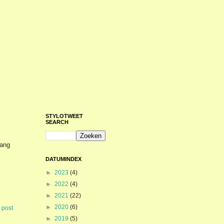
STYLOTWEET
SEARCH
lang
DATUMINDEX
►
2023
(4)
►
2022
(4)
►
2021
(22)
►
2020
(6)
 post
►
2019
(5)