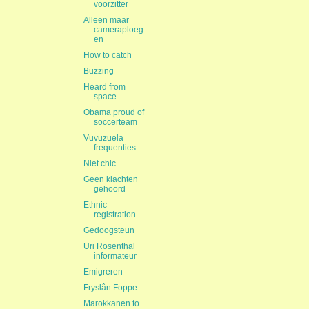
voorzitter
Alleen maar
cameraploeg
en
How to catch
Buzzing
Heard from
space
Obama proud of
soccerteam
Vuvuzuela
frequenties
Niet chic
Geen klachten
gehoord
Ethnic
registration
Gedoogsteun
Uri Rosenthal
informateur
Emigreren
Fryslân Foppe
Marokkanen to