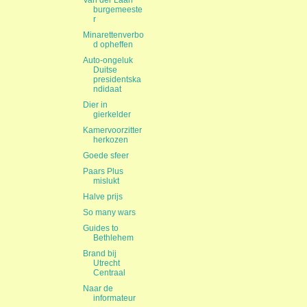
Van der Laan
burgemeeste
r
Minarettenverbo
d opheffen
Auto-ongeluk
Duitse
presidentska
ndidaat
Dier in
gierkelder
Kamervoorzitter
herkozen
Goede sfeer
Paars Plus
mislukt
Halve prijs
So many wars
Guides to
Bethlehem
Brand bij
Utrecht
Centraal
Naar de
informateur