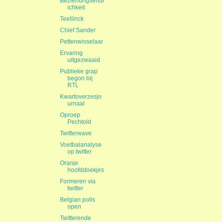
Beziehungsendl
ichkeit
Teellinck
Chief Sander
Pettenwisselaar
Ervaring
uitgezwaaid
Publieke grap
begon bij
RTL
Kwartoverzesjo
urnaal
Oproep
Pechtold
Twitterwave
Voetbalanalyse
op twitter
Oranje
hoofddoekjes
Formeren via
twitter
Belgian polls
open
Twitterende