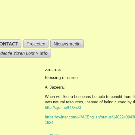
ONTACT
Projecten
Nieuwsmedia
edactie Ytzen Lont
>
Info
2011-11-26
Blessing or curse
Al Jazeera:
When will Sierra Leoneans be able to benefit from th
own natural resources, instead of being cursed by 
http://aje.me/t4XwJ3
https://twitter.com/#!/AJEnglish/status/140224094
1824