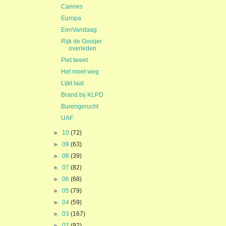
Cannes
Europa
EenVandaag
Rijk de Gooijer
overleden
Piet tweet
Het moet weg
Lijkt laat
Brand bij KLPD
Burengerucht
UAF
►
10
(72)
►
09
(63)
►
08
(39)
►
07
(82)
►
06
(68)
►
05
(79)
►
04
(59)
►
03
(167)
►
02
(92)