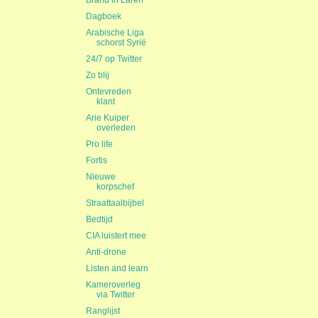
Brand in Laren
Dagboek
Arabische Liga
schorst Syrië
24/7 op Twitter
Zo blij
Ontevreden
klant
Arie Kuiper
overleden
Pro life
Fortis
Nieuwe
korpschef
Straattaalbijbel
Bedtijd
CIA luistert mee
Anti-drone
Listen and learn
Kameroverleg
via Twitter
Ranglijst