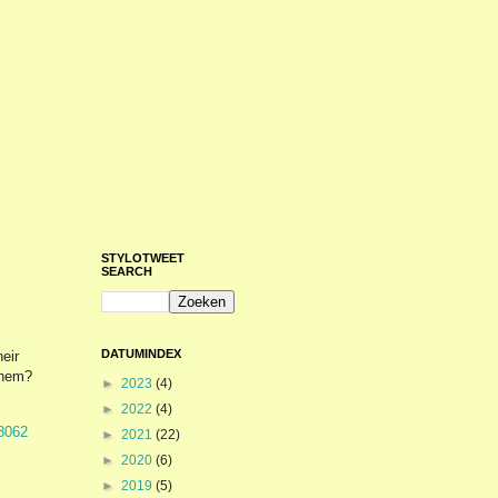
STYLOTWEET
SEARCH
DATUMINDEX
eir
them?
►
2023
(4)
►
2022
(4)
38062
►
2021
(22)
►
2020
(6)
►
2019
(5)