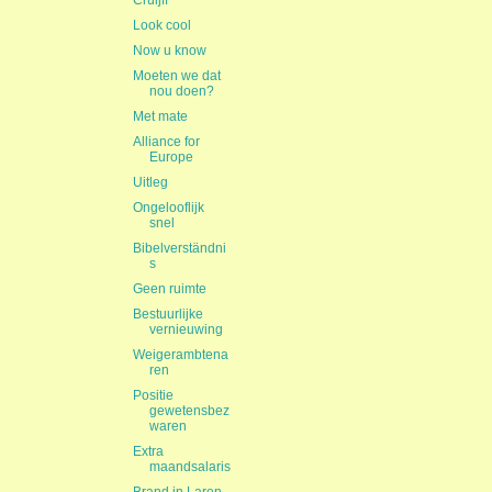
Cruijff
Look cool
Now u know
Moeten we dat
nou doen?
Met mate
Alliance for
Europe
Uitleg
Ongelooflijk
snel
Bibelverständni
s
Geen ruimte
Bestuurlijke
vernieuwing
Weigerambtena
ren
Positie
gewetensbez
waren
Extra
maandsalaris