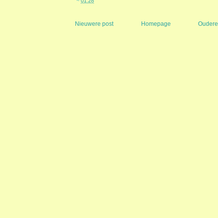
~
01:28
Nieuwere post
Homepage
Oudere