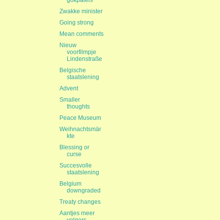
gokpaleis
Zwakke minister
Going strong
Mean comments
Nieuw
voorfilmpje
Lindenstraße
Belgische
staatslening
Advent
Smaller
thoughts
Peace Museum
Weihnachtsmär
kte
Blessing or
curse
Succesvolle
staatslening
Belgium
downgraded
Treaty changes
Aantjes meer