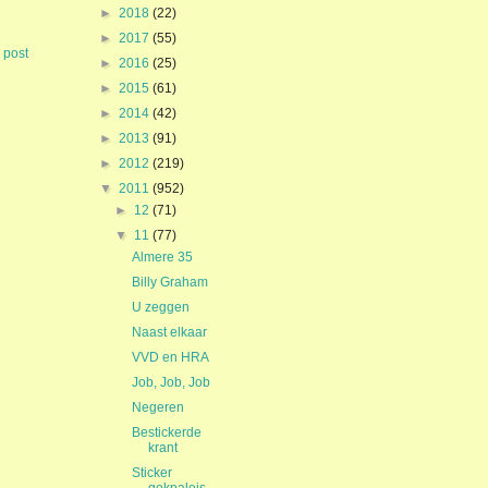
►
2018
(22)
►
2017
(55)
 post
►
2016
(25)
►
2015
(61)
►
2014
(42)
►
2013
(91)
►
2012
(219)
▼
2011
(952)
►
12
(71)
▼
11
(77)
Almere 35
Billy Graham
U zeggen
Naast elkaar
VVD en HRA
Job, Job, Job
Negeren
Bestickerde
krant
Sticker