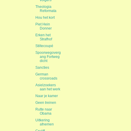
volgers
Theologia
Reformata
Hou het kort
Piet Hein
Donner
Erken het
Strafhof
Stiltecoupé
Spoorwegoverg
ang Fortweg
dicht
Sancties
German
crossroads
Asielzoekers
aan het werk
Naar je kamer
Geen treinen
Rutte naar
Obama
Uitkering
afnemen