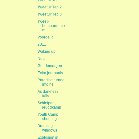
TweetUrRep
TweetUrRep 2
TweetUrRep 3
Tweet-
bombardeme
nt
Voordelig
2011
Waking up
Nuts
Goedemorgen
Extra journaals
Paradise turned
into hell
As darkness
falls
Schietpartij
jeugdkamp
Youth Camp
shooting
Breaking
windows
Explosion in