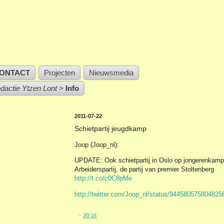
ONTACT
Projecten
Nieuwsmedia
edactie Ytzen Lont
>
Info
2011-07-22
Schietpartij jeugdkamp
Joop (Joop_nl):
UPDATE: Ook schietpartij in Oslo op jongerenkam
Arbeiderspartij, de partij van premier Stoltenberg
http://t.co/c0C8pMe
http://twitter.com/Joop_nl/status/944580575804825
~
20:16