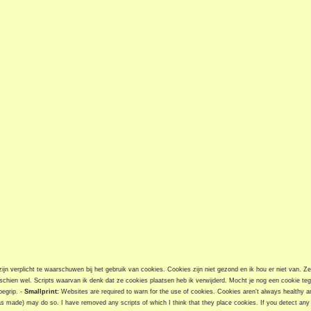
jn verplicht te waarschuwen bij het gebruik van cookies. Cookies zijn niet gezond en ik hou er niet van. Z
chien wel. Scripts waarvan ik denk dat ze cookies plaatsen heb ik verwijderd. Mocht je nog een cookie t
begrip. -
Smallprint:
Websites are required to warn for the use of cookies. Cookies aren't always healthy and
as made) may do so. I have removed any scripts of which I think that they place cookies. If you detect any 