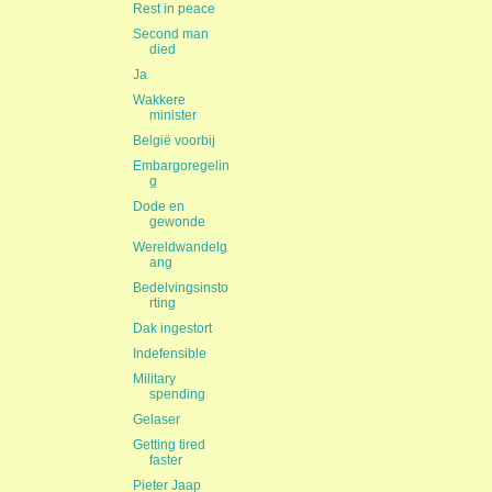
Rest in peace
Second man
died
Ja
Wakkere
minister
België voorbij
Embargoregelin
g
Dode en
gewonde
Wereldwandelg
ang
Bedelvingsinsto
rting
Dak ingestort
Indefensible
Military
spending
Gelaser
Getting tired
faster
Pieter Jaap