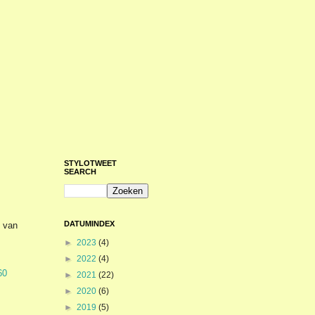
STYLOTWEET
SEARCH
DATUMINDEX
p van
►
2023
(4)
►
2022
(4)
60
►
2021
(22)
►
2020
(6)
►
2019
(5)