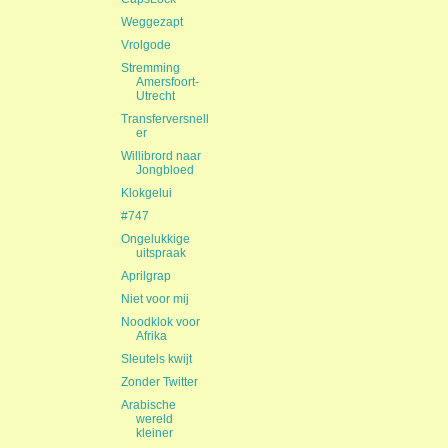
Weggezapt
Vrolgode
Stremming
Amersfoort-
Utrecht
Transferversnell
er
Willibrord naar
Jongbloed
Klokgelui
#747
Ongelukkige
uitspraak
Aprilgrap
Niet voor mij
Noodklok voor
Afrika
Sleutels kwijt
Zonder Twitter
Arabische
wereld
kleiner