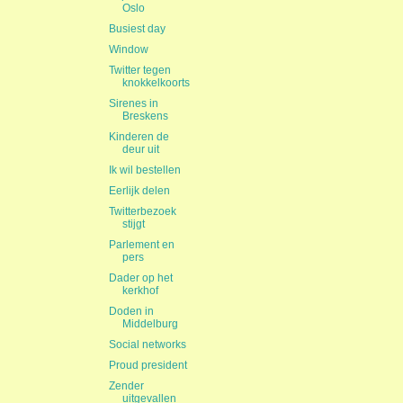
Oslo
Busiest day
Window
Twitter tegen
knokkelkoorts
Sirenes in
Breskens
Kinderen de
deur uit
Ik wil bestellen
Eerlijk delen
Twitterbezoek
stijgt
Parlement en
pers
Dader op het
kerkhof
Doden in
Middelburg
Social networks
Proud president
Zender
uitgevallen