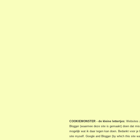
COOKIEMONSTER - de kleine lettertjes:
Websites zi
Blogger (waarmee deze site is gemaakt) doen dat miss
mogelijk wat ik daar tegen kan doen. Bedankt voor je 
site myself. Google and Blogger (by which this site w