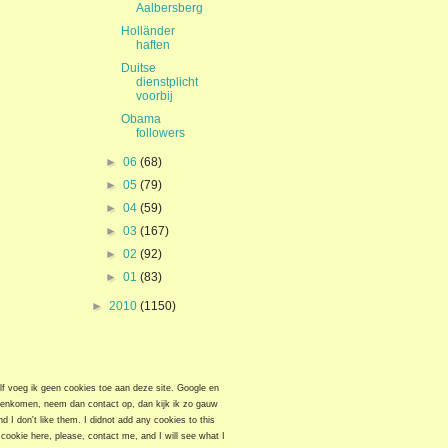
Aalbersberg
Holländer
haften
Duitse
dienstplicht
voorbij
Obama
followers
►
06
(68)
►
05
(79)
►
04
(59)
►
03
(167)
►
02
(92)
►
01
(83)
►
2010
(1150)
elf voeg ik geen cookies toe aan deze site. Google en
egenkomen, neem dan contact op, dan kijk ik zo gauw
 I don't like them. I didnot add any cookies to this
cookie here, please, contact me, and I will see what I