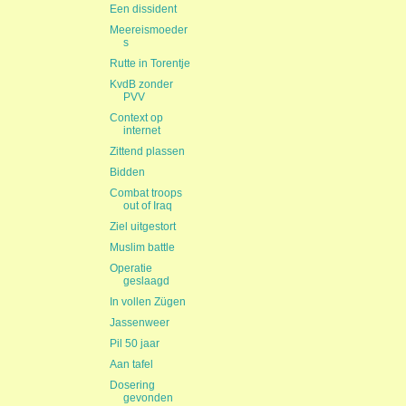
Een dissident
Meereismoeder
s
Rutte in Torentje
KvdB zonder
PVV
Context op
internet
Zittend plassen
Bidden
Combat troops
out of Iraq
Ziel uitgestort
Muslim battle
Operatie
geslaagd
In vollen Zügen
Jassenweer
Pil 50 jaar
Aan tafel
Dosering
gevonden