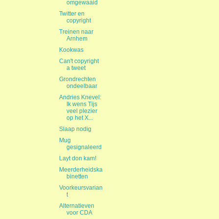
omgewaaid
Twitter en
copyright
Treinen naar
Arnhem
Kookwas
Can't copyright
a tweet
Grondrechten
ondeelbaar
Andries Knevel:
Ik wens Tijs
veel plezier
op het X...
Slaap nodig
Mug
gesignaleerd
Layt don kam!
Meerderheidska
binetten
Voorkeursvarian
t
Alternatieven
voor CDA