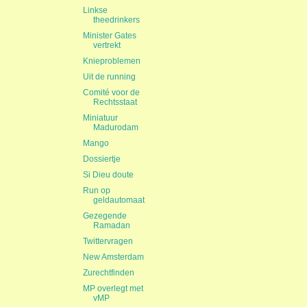
Linkse
theedrinkers
Minister Gates
vertrekt
Knieproblemen
Uit de running
Comité voor de
Rechtsstaat
Miniatuur
Madurodam
Mango
Dossiertje
Si Dieu doute
Run op
geldautomaat
Gezegende
Ramadan
Twittervragen
New Amsterdam
Zurechtfinden
MP overlegt met
vMP