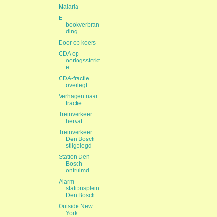
Malaria
E-
bookverbran
ding
Door op koers
CDA op
oorlogssterkt
e
CDA-fractie
overlegt
Verhagen naar
fractie
Treinverkeer
hervat
Treinverkeer
Den Bosch
stilgelegd
Station Den
Bosch
ontruimd
Alarm
stationsplein
Den Bosch
Outside New
York