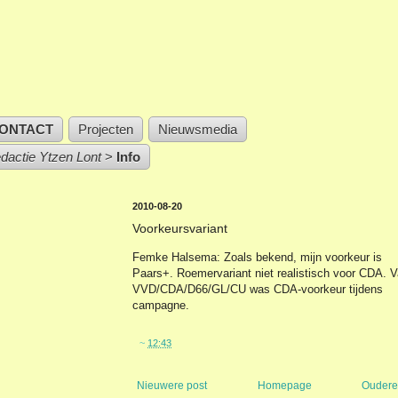
ONTACT
Projecten
Nieuwsmedia
edactie Ytzen Lont
>
Info
2010-08-20
Voorkeursvariant
Femke Halsema: Zoals bekend, mijn voorkeur is
Paars+. Roemervariant niet realistisch voor CDA. V
VVD/CDA/D66/GL/CU was CDA-voorkeur tijdens
campagne.
~
12:43
Nieuwere post
Homepage
Oudere