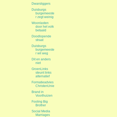
Dwarsliggers
Duisburgs
burgemeeste
r zegt weinig
Woonlasten
door het volk
betaald
Doodlopende
straat
Duisburgs
burgemeeste
r wil weg
Dit en anders
niet
GroenLinks
steunt links
alternatief
Formatieadvies
ChristenUnie
Brand in
Voorthuizen
Fooling Big
Brother
Social Media
Marriages