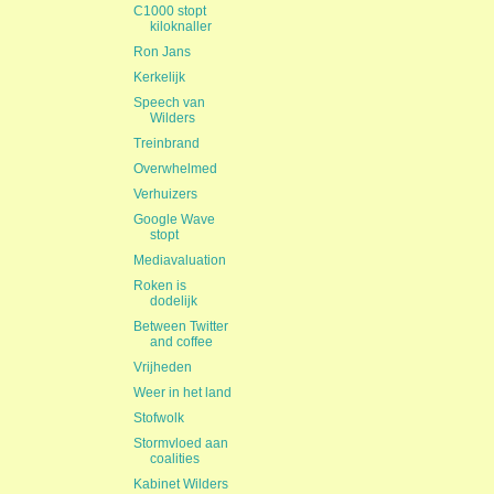
C1000 stopt
kiloknaller
Ron Jans
Kerkelijk
Speech van
Wilders
Treinbrand
Overwhelmed
Verhuizers
Google Wave
stopt
Mediavaluation
Roken is
dodelijk
Between Twitter
and coffee
Vrijheden
Weer in het land
Stofwolk
Stormvloed aan
coalities
Kabinet Wilders