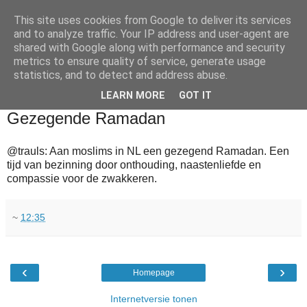
This site uses cookies from Google to deliver its services
and to analyze traffic. Your IP address and user-agent are
shared with Google along with performance and security
metrics to ensure quality of service, generate usage
statistics, and to detect and address abuse.
▼
LEARN MORE
GOT IT
2010-08-11
Gezegende Ramadan
@trauls: Aan moslims in NL een gezegend Ramadan. Een
tijd van bezinning door onthouding, naastenliefde en
compassie voor de zwakkeren.
~
12:35
‹
›
Homepage
Internetversie tonen