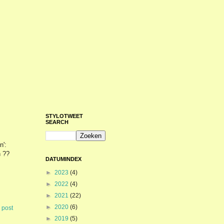
STYLOTWEET
SEARCH
n':
 ??
DATUMINDEX
►
2023
(4)
►
2022
(4)
►
2021
(22)
►
2020
(6)
 post
►
2019
(5)