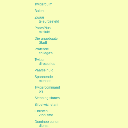
Twitterduim
Balen
Zwaar
teleurgesteld
PaarsPlus
mislukt
Die ungebaute
Stadt
Pratende
collega's
Twitter
directories
Paarse huid
Spannende
mensen
Twittercommand
o's
Stepping stones
Bijbelwichelarij
Christen
Zionisme
Dominee buiten
dienst