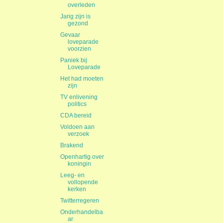
overleden
Jarig zijn is
gezond
Gevaar
loveparade
voorzien
Paniek bij
Loveparade
Het had moeten
zijn
TV enlivening
politics
CDA bereid
Voldoen aan
verzoek
Brakend
Openhartig over
koningin
Leeg- en
vollopende
kerken
Twitterregeren
Onderhandelba
ar