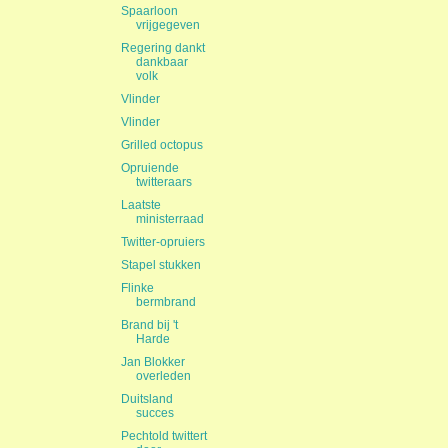
Spaarloon
vrijgegeven
Regering dankt
dankbaar
volk
Vlinder
Vlinder
Grilled octopus
Opruiende
twitteraars
Laatste
ministerraad
Twitter-opruiers
Stapel stukken
Flinke
bermbrand
Brand bij 't
Harde
Jan Blokker
overleden
Duitsland
succes
Pechtold twittert