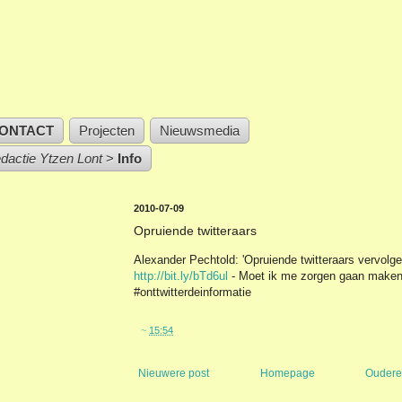
ONTACT
Projecten
Nieuwsmedia
edactie Ytzen Lont
>
Info
2010-07-09
Opruiende twitteraars
Alexander Pechtold: 'Opruiende twitteraars vervolge
http://bit.ly/bTd6ul
- Moet ik me zorgen gaan maken
#onttwitterdeinformatie
~
15:54
Nieuwere post
Homepage
Oudere