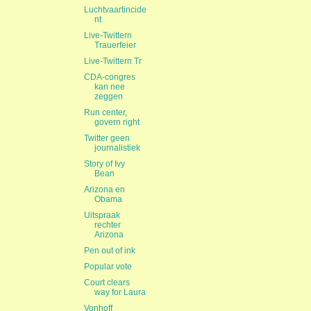
Luchtvaartincide
nt
Live-Twittern
Trauerfeier
Live-Twittern Tr
CDA-congres
kan nee
zeggen
Run center,
govern right
Twitter geen
journalistiek
Story of Ivy
Bean
Arizona en
Obama
Uitspraak
rechter
Arizona
Pen out of ink
Popular vote
Court clears
way for Laura
Vonhoff