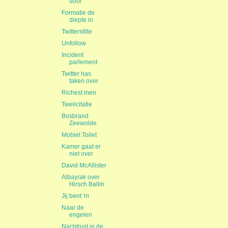
door
Formatie de
diepte in
Twitterstilte
Unfollow
Incident
parlement
Twitter has
taken over
Richest men
Twelicitatie
Bosbrand
Zeewolde
Mobiel:Toilet
Kamer gaat er
niet over
David McAllister
Albayrak over
Hirsch Ballin
Jij bent 'm
Naar de
engelen
Nachtrust in de