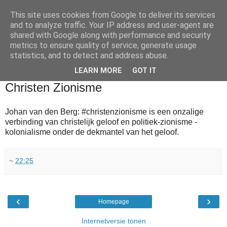
This site uses cookies from Google to deliver its services
and to analyze traffic. Your IP address and user-agent are
shared with Google along with performance and security
metrics to ensure quality of service, generate usage
statistics, and to detect and address abuse.
▼
LEARN MORE
GOT IT
2010-07-16
Christen Zionisme
Johan van den Berg: #christenzionisme is een onzalige
verbinding van christelijk geloof en politiek-zionisme -
kolonialisme onder de dekmantel van het geloof.
~
22:25
‹
›
Homepage
Internetversie tonen