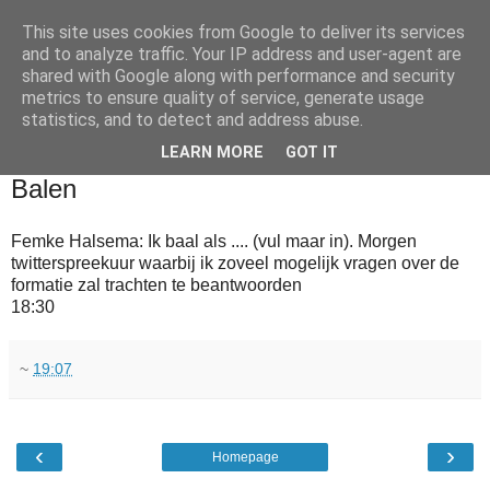
This site uses cookies from Google to deliver its services
and to analyze traffic. Your IP address and user-agent are
shared with Google along with performance and security
metrics to ensure quality of service, generate usage
statistics, and to detect and address abuse.
▼
LEARN MORE
GOT IT
2010-07-20
Balen
Femke Halsema: Ik baal als .... (vul maar in). Morgen
twitterspreekuur waarbij ik zoveel mogelijk vragen over de
formatie zal trachten te beantwoorden
18:30
~
19:07
‹
›
Homepage