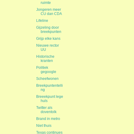
ruimte
Jongeren meer
CU dan CDA
Lifeline
Gijzeling door
breekpunten
Grijp elke kans
Nieuwe rector
UU
Historische
kranten
Politiek
gegoogle
Scheefwonen
Breekpuntentelli
ng
Breeekpunt lege
huls
Twitter als
doventolk
Brand in metro
Niet thuis
Texas continues