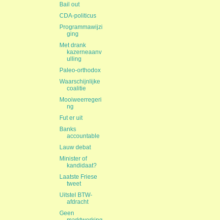
Bail out
CDA-politicus
Programmawijzi
ging
Met drank
kazerneaanv
ulling
Paleo-orthodox
Waarschijnlijke
coalitie
Mooiweerregeri
ng
Fut er uit
Banks
accountable
Lauw debat
Minister of
kandidaat?
Laatste Friese
tweet
Uitstel BTW-
afdracht
Geen