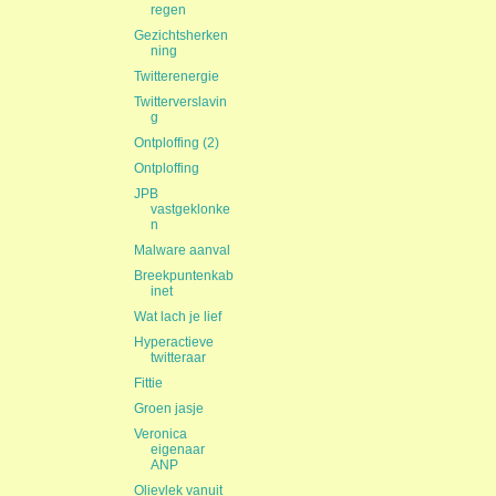
regen
Gezichtsherken
ning
Twitterenergie
Twitterverslavin
g
Ontploffing (2)
Ontploffing
JPB
vastgeklonke
n
Malware aanval
Breekpuntenkab
inet
Wat lach je lief
Hyperactieve
twitteraar
Fittie
Groen jasje
Veronica
eigenaar
ANP
Olievlek vanuit