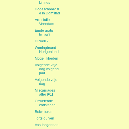
killings
Hogeschoolvisi
e in Domstad
Arrestatie
Veendam
Einde gratis
twitter?
Huwelijk
Woningbrand
Horigenland
Mogelijkheden
Volgende vrije
dag volgend
jaar
Volgende vrije
dag
Miscarriages
after 9/11
Onwetende
christenen
Betwitteren
Tortelduiven
Vast begonnen