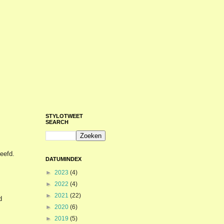
STYLOTWEET
SEARCH
eefd.
DATUMINDEX
►
2023
(4)
►
2022
(4)
►
2021
(22)
d
►
2020
(6)
►
2019
(5)