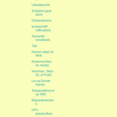
Uitrukbericht
Schiphol gaat
dicht
Ochtendmens
Incident BP
raffinaderij
Semantic
minefields
Tijd
Nissen stapt uit
RKK
Kinderrechten
en media
Veerman: Stem
GL of PvdD
Let op Eerste
Kamer
Telegraafboycot
op NBC
Migrantenkerke
n
HP's
graaicultuur