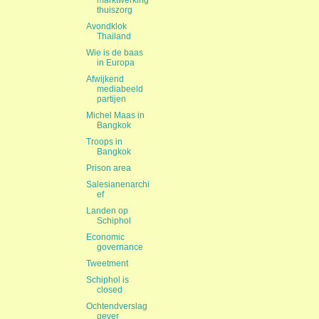
marktwerking
thuiszorg
Avondklok
Thailand
Wie is de baas
in Europa
Afwijkend
mediabeeld
partijen
Michel Maas in
Bangkok
Troops in
Bangkok
Prison area
Salesianenarchi
ef
Landen op
Schiphol
Economic
governance
Tweetment
Schiphol is
closed
Ochtendverslag
gever