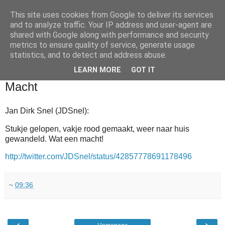
This site uses cookies from Google to deliver its services
and to analyze traffic. Your IP address and user-agent are
shared with Google along with performance and security
metrics to ensure quality of service, generate usage
statistics, and to detect and address abuse.
▼
LEARN MORE
GOT IT
2011-03-02
Macht
Jan Dirk Snel (JDSnel):
Stukje gelopen, vakje rood gemaakt, weer naar huis
gewandeld. Wat een macht!
http://twitter.com/JDSnel/status/42857778691178496
~
09:36
‹
›