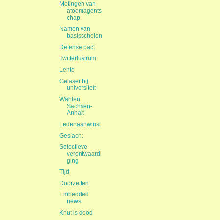
Metingen van
atoomagents
chap
Namen van
basisscholen
Defense pact
Twitterlustrum
Lente
Gelaser bij
universiteit
Wahlen
Sachsen-
Anhalt
Ledenaanwinst
Geslacht
Selectieve
verontwaardi
ging
Tijd
Doorzetten
Embedded
news
Knut is dood