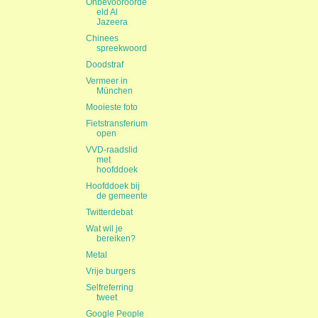
Onbevooroorde
eld Al
Jazeera
Chinees
spreekwoord
Doodstraf
Vermeer in
München
Mooieste foto
Fietstransferium
open
VVD-raadslid
met
hoofddoek
Hoofddoek bij
de gemeente
Twitterdebat
Wat wil je
bereiken?
Metal
Vrije burgers
Selfreferring
tweet
Google People