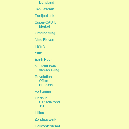
Duitsland
JAM Warren
Partijpolitiek
Super-GAU für
Merkel
Unterhaltung
Nine Eleven
Family
Sirte
Earth Hour
Multiculturele
samenleving
Revolution
Office
Brussels
Vertraging
Crisis in
Canada rond
JSF
Hillen
Zondagswerk
Helicopterdebat