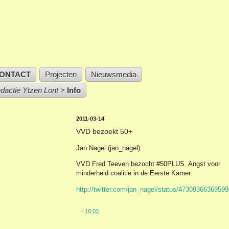
ONTACT
Projecten
Nieuwsmedia
edactie Ytzen Lont
>
Info
2011-03-14
VVD bezoekt 50+
Jan Nagel (jan_nagel):
VVD Fred Teeven bezocht #50PLUS. Angst voor
minderheid coalitie in de Eerste Kamer.
http://twitter.com/jan_nagel/status/4730936636959
~
16:03