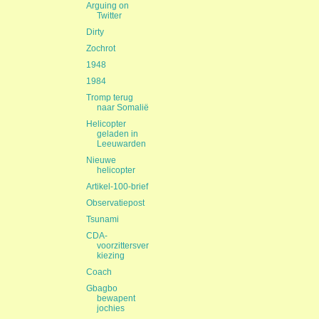
Arguing on
Twitter
Dirty
Zochrot
1948
1984
Tromp terug
naar Somalië
Helicopter
geladen in
Leeuwarden
Nieuwe
helicopter
Artikel-100-brief
Observatiepost
Tsunami
CDA-
voorzittersver
kiezing
Coach
Gbagbo
bewapent
jochies