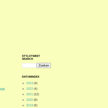
STYLOTWEET
SEARCH
DATUMINDEX
►
2023
(4)
►
2022
(4)
9488
►
2021
(22)
►
2020
(6)
►
2019
(5)