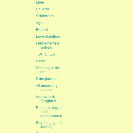
Libië
Collecte
Schietstoel
Agenda
Brocolli
Love bloedbad
Fundamentele
vrijheid
T.W.I.T.T.E.R.
Email
Shooting in the
air
Extra journaal
All necessary
measures
Vuurwerk in
Benghazi
Resolutie tegen
Libië
aangenomen
Begrotingsgoed
keuring