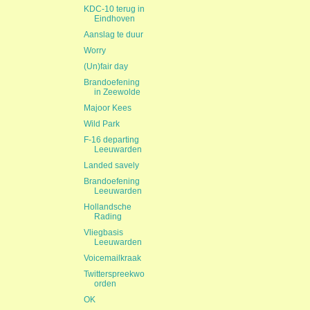
KDC-10 terug in
Eindhoven
Aanslag te duur
Worry
(Un)fair day
Brandoefening
in Zeewolde
Majoor Kees
Wild Park
F-16 departing
Leeuwarden
Landed savely
Brandoefening
Leeuwarden
Hollandsche
Rading
Vliegbasis
Leeuwarden
Voicemailkraak
Twitterspreekwo
orden
OK