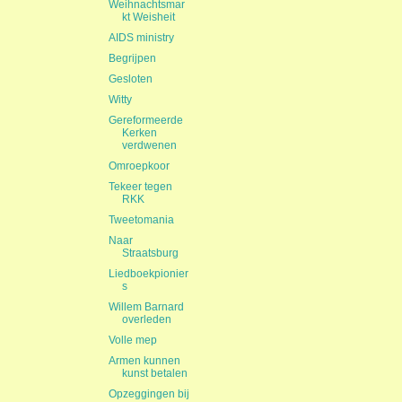
Weihnachtsmar
kt Weisheit
AIDS ministry
Begrijpen
Gesloten
Witty
Gereformeerde
Kerken
verdwenen
Omroepkoor
Tekeer tegen
RKK
Tweetomania
Naar
Straatsburg
Liedboekpionier
s
Willem Barnard
overleden
Volle mep
Armen kunnen
kunst betalen
Opzeggingen bij