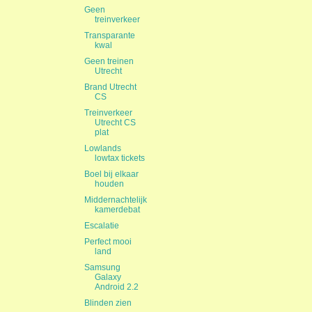
Geen
treinverkeer
Transparante
kwal
Geen treinen
Utrecht
Brand Utrecht
CS
Treinverkeer
Utrecht CS
plat
Lowlands
lowtax tickets
Boel bij elkaar
houden
Middernachtelijk
kamerdebat
Escalatie
Perfect mooi
land
Samsung
Galaxy
Android 2.2
Blinden zien