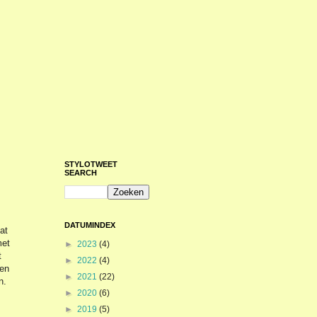
STYLOTWEET
SEARCH
DATUMINDEX
at
met
►
2023
(4)
t
►
2022
(4)
men
►
2021
(22)
n.
►
2020
(6)
►
2019
(5)