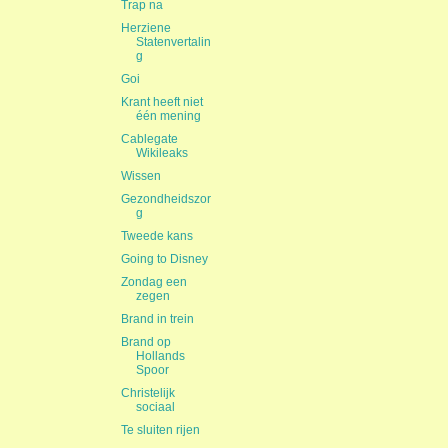
Trap na
Herziene
Statenvertalin
g
Goi
Krant heeft niet
één mening
Cablegate
Wikileaks
Wissen
Gezondheidszor
g
Tweede kans
Going to Disney
Zondag een
zegen
Brand in trein
Brand op
Hollands
Spoor
Christelijk
sociaal
Te sluiten rijen