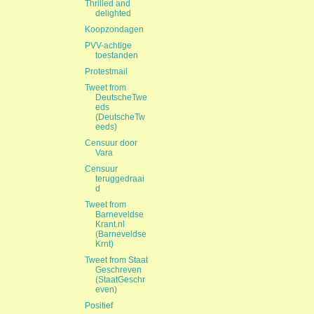
Thrilled and
delighted
Koopzondagen
PVV-achtige
toestanden
Protestmail
Tweet from
DeutscheTwe
eds
(DeutscheTw
eeds)
Censuur door
Vara
Censuur
teruggedraai
d
Tweet from
Barneveldse
Krant.nl
(Barneveldse
Krnt)
Tweet from Staat
Geschreven
(StaatGeschr
even)
Positief