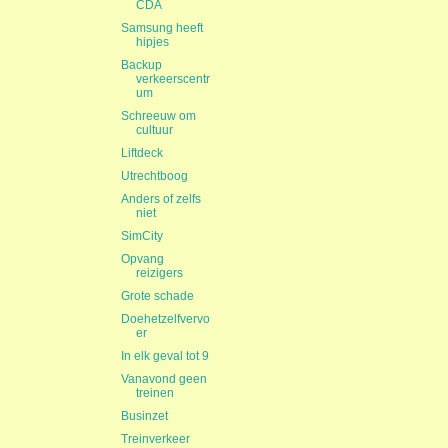
CDA
Samsung heeft
hipjes
Backup
verkeerscentr
um
Schreeuw om
cultuur
Liftdeck
Utrechtboog
Anders of zelfs
niet
SimCity
Opvang
reizigers
Grote schade
Doehetzelfvervo
er
In elk geval tot 9
Vanavond geen
treinen
Businzet
Treinverkeer