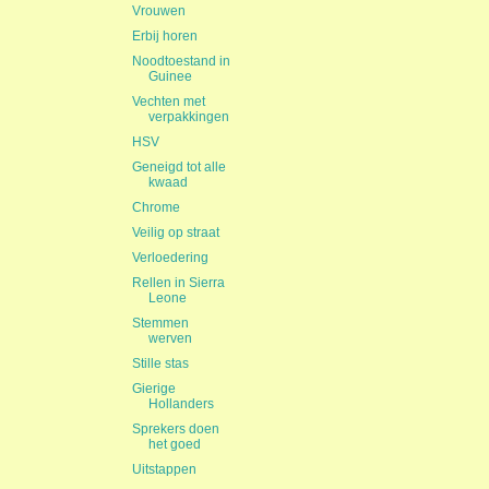
Vrouwen
Erbij horen
Noodtoestand in
Guinee
Vechten met
verpakkingen
HSV
Geneigd tot alle
kwaad
Chrome
Veilig op straat
Verloedering
Rellen in Sierra
Leone
Stemmen
werven
Stille stas
Gierige
Hollanders
Sprekers doen
het goed
Uitstappen