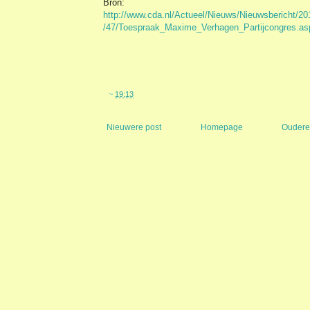
Bron:
http://www.cda.nl/Actueel/Nieuws/Nieuwsbericht/20
/47/Toespraak_Maxime_Verhagen_Partijcongres.as
~
19:13
Nieuwere post
Homepage
Oudere