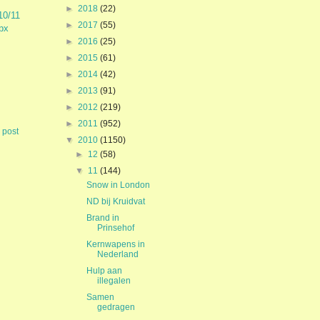
►
2018
(22)
10/11
►
2017
(55)
px
►
2016
(25)
►
2015
(61)
►
2014
(42)
►
2013
(91)
►
2012
(219)
►
2011
(952)
 post
▼
2010
(1150)
►
12
(58)
▼
11
(144)
Snow in London
ND bij Kruidvat
Brand in
Prinsehof
Kernwapens in
Nederland
Hulp aan
illegalen
Samen
gedragen