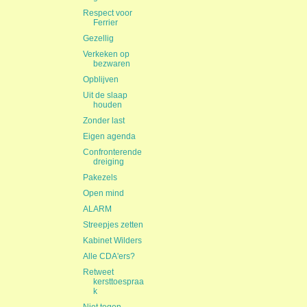
Respect voor
Ferrier
Gezellig
Verkeken op
bezwaren
Opblijven
Uit de slaap
houden
Zonder last
Eigen agenda
Confronterende
dreiging
Pakezels
Open mind
ALARM
Streepjes zetten
Kabinet Wilders
Alle CDA'ers?
Retweet
kersttoespraa
k