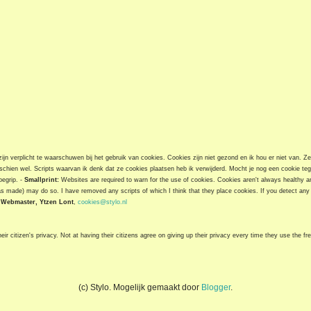
jn verplicht te waarschuwen bij het gebruik van cookies. Cookies zijn niet gezond en ik hou er niet van. Z
chien wel. Scripts waarvan ik denk dat ze cookies plaatsen heb ik verwijderd. Mocht je nog een cookie t
begrip. -
Smallprint:
Websites are required to warn for the use of cookies. Cookies aren't always healthy and
as made) may do so. I have removed any scripts of which I think that they place cookies. If you detect any 
-
Webmaster, Ytzen Lont
,
cookies@stylo.nl
ir citizen's privacy. Not at having their citizens agree on giving up their privacy every time they use the fre
(c) Stylo. Mogelijk gemaakt door
Blogger
.