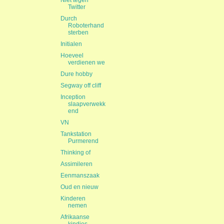
Niet tegen
Twitter
Durch
Roboterhand
sterben
Initialen
Hoeveel
verdienen we
Dure hobby
Segway off cliff
Inception
slaapverwekk
end
VN
Tankstation
Purmerend
Thinking of
Assimileren
Eenmanszaak
Oud en nieuw
Kinderen
nemen
Afrikaanse