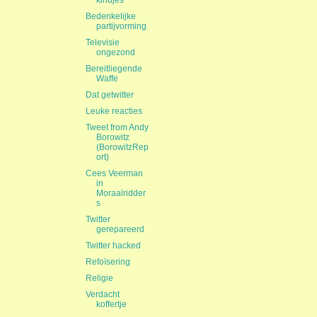
kindjes
Bedenkelijke
partijvorming
Televisie
ongezond
Bereitliegende
Waffe
Dat getwitter
Leuke reacties
Tweet from Andy
Borowitz
(BorowitzRep
ort)
Cees Veerman
in
Moraalridder
s
Twitter
gerepareerd
Twitter hacked
Refoïsering
Religie
Verdacht
koffertje