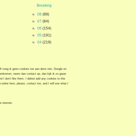
Breaking
►
08
(89)
►
07
(84)
►
06
(154)
►
05
(191)
►
04
(219)
elf voeg ik geen cookies toe aan deze site. Google en
egenkomen, neem dan contact op, dan kijk ik zo gauw
 I don't like them. I didnot add any cookies to this
cookie here, please, contact me, and I will see what I
e internet.