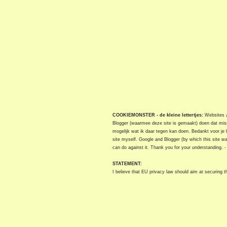
COOKIEMONSTER - de kleine lettertjes:
Websites zi
Blogger (waarmee deze site is gemaakt) doen dat miss
mogelijk wat ik daar tegen kan doen. Bedankt voor je 
site myself. Google and Blogger (by which this site w
can do against it. Thank you for your understanding. 
STATEMENT:
I believe that EU privacy law should aim at securing the