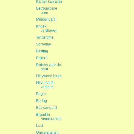
Kamer kan alles
Betrouwbare
bron
Middenpartij
Kritiek
verdragen
Twittertime
Sorryday
Fasting
Bruin 1
Rokers voor de
deur
Hillywood blues
Hilversums
verkeer
Begin
Boring
Bezwangerd
Brand in
Amercentrale
Lost
Universiteiten