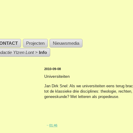
ONTACT
Projecten
Nieuwsmedia
edactie Ytzen Lont
>
Info
2010-09-08
Universiteiten
Jan Dirk Snel: Als we universiteiten eens terug bra
tot de klassieke drie disciplines: theologie, rechten,
geneeskunde? Met letteren als propedeuse.
~
01:46