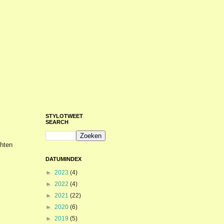
STYLOTWEET
SEARCH
chten
DATUMINDEX
►
2023
(4)
►
2022
(4)
►
2021
(22)
►
2020
(6)
►
2019
(5)