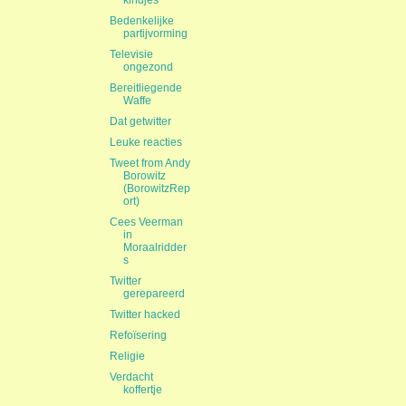
kindjes
Bedenkelijke
partijvorming
Televisie
ongezond
Bereitliegende
Waffe
Dat getwitter
Leuke reacties
Tweet from Andy
Borowitz
(BorowitzRep
ort)
Cees Veerman
in
Moraalridder
s
Twitter
gerepareerd
Twitter hacked
Refoïsering
Religie
Verdacht
koffertje