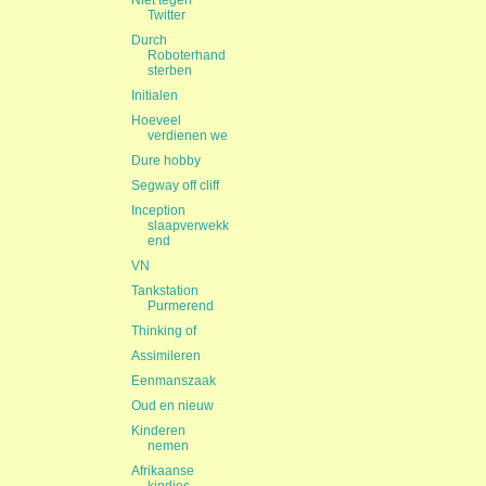
Niet tegen
Twitter
Durch
Roboterhand
sterben
Initialen
Hoeveel
verdienen we
Dure hobby
Segway off cliff
Inception
slaapverwekk
end
VN
Tankstation
Purmerend
Thinking of
Assimileren
Eenmanszaak
Oud en nieuw
Kinderen
nemen
Afrikaanse