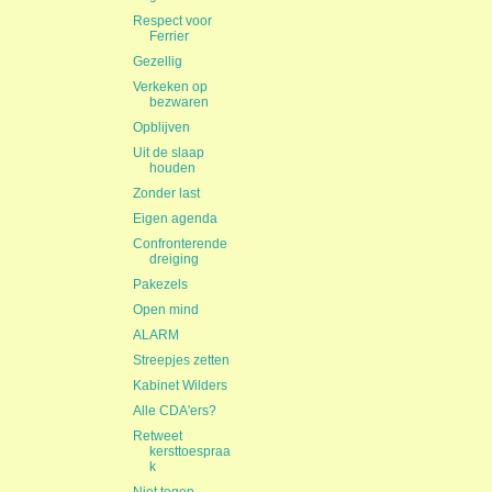
Respect voor
Ferrier
Gezellig
Verkeken op
bezwaren
Opblijven
Uit de slaap
houden
Zonder last
Eigen agenda
Confronterende
dreiging
Pakezels
Open mind
ALARM
Streepjes zetten
Kabinet Wilders
Alle CDA'ers?
Retweet
kersttoespraa
k