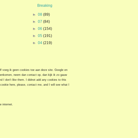
Breaking
►
08
(89)
►
07
(84)
►
06
(154)
►
05
(191)
►
04
(219)
elf voeg ik geen cookies toe aan deze site. Google en
egenkomen, neem dan contact op, dan kijk ik zo gauw
 I don't like them. I didnot add any cookies to this
cookie here, please, contact me, and I will see what I
e internet.