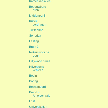
Kamer kan alles
Betrouwbare
bron
Middenpartij
Kritiek
verdragen
Twittertime
Sorryday
Fasting
Bruin 1
Rokers voor de
deur
Hillywood blues
Hilversums
verkeer
Begin
Boring
Bezwangerd
Brand in
Amercentrale
Lost
Universiteiten