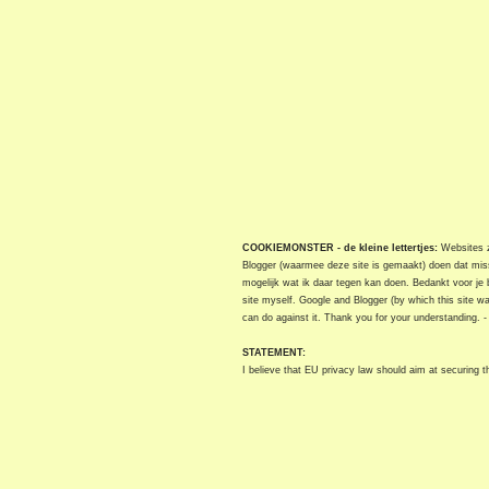
COOKIEMONSTER - de kleine lettertjes:
Websites zi
Blogger (waarmee deze site is gemaakt) doen dat miss
mogelijk wat ik daar tegen kan doen. Bedankt voor je 
site myself. Google and Blogger (by which this site w
can do against it. Thank you for your understanding. 
STATEMENT:
I believe that EU privacy law should aim at securing the