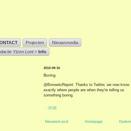
ONTACT
Projecten
Nieuwsmedia
edactie Ytzen Lont
>
Info
2010-09-16
Boring
@BorowitzReport: Thanks to Twitter, we now know
exactly where people are when they're telling us
something boring.
~
07:05
Nieuwere post
Homepage
Oudere