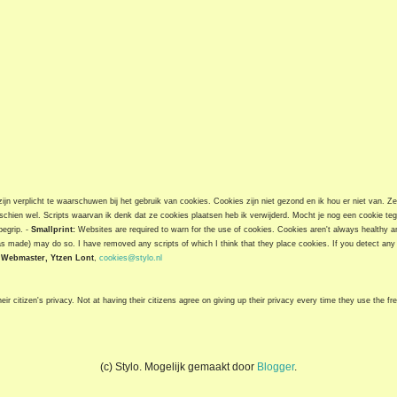
jn verplicht te waarschuwen bij het gebruik van cookies. Cookies zijn niet gezond en ik hou er niet van. Z
chien wel. Scripts waarvan ik denk dat ze cookies plaatsen heb ik verwijderd. Mocht je nog een cookie t
begrip. -
Smallprint:
Websites are required to warn for the use of cookies. Cookies aren't always healthy and
as made) may do so. I have removed any scripts of which I think that they place cookies. If you detect any 
-
Webmaster, Ytzen Lont
,
cookies@stylo.nl
ir citizen's privacy. Not at having their citizens agree on giving up their privacy every time they use the fre
(c) Stylo. Mogelijk gemaakt door
Blogger
.