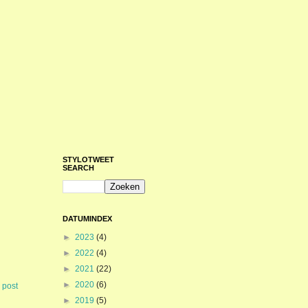
STYLOTWEET
SEARCH
DATUMINDEX
►
2023
(4)
►
2022
(4)
►
2021
(22)
►
2020
(6)
 post
►
2019
(5)