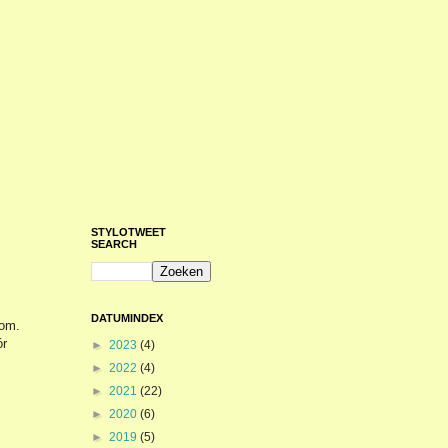
STYLOTWEET
SEARCH
DATUMINDEX
kom.
ór
►
2023
(4)
►
2022
(4)
►
2021
(22)
►
2020
(6)
►
2019
(5)