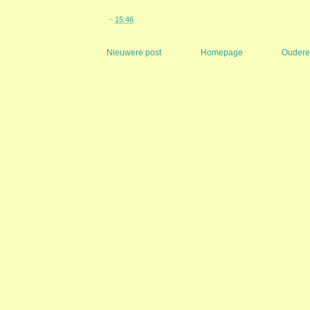
~
15:46
Nieuwere post
Homepage
Oudere