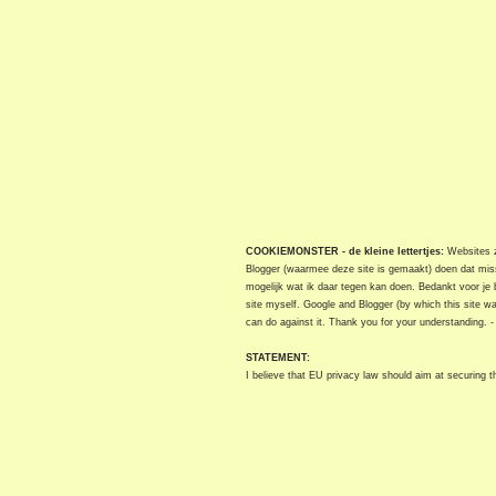
COOKIEMONSTER - de kleine lettertjes:
Websites zi
Blogger (waarmee deze site is gemaakt) doen dat miss
mogelijk wat ik daar tegen kan doen. Bedankt voor je 
site myself. Google and Blogger (by which this site w
can do against it. Thank you for your understanding. 
STATEMENT:
I believe that EU privacy law should aim at securing the