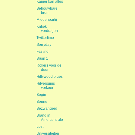
Kamer kan alles
Betrouwbare
bron
Middenpartij
Kritiek
verdragen
Twittertime
Sorryday
Fasting
Bruin 1
Rokers voor de
deur
Hillywood blues
Hilversums
verkeer
Begin
Boring
Bezwangerd
Brand in
Amercentrale
Lost
Universiteiten