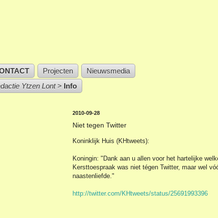
ONTACT
Projecten
Nieuwsmedia
edactie Ytzen Lont
>
Info
2010-09-28
Niet tegen Twitter
Koninklijk Huis (KHtweets):
Koningin: "Dank aan u allen voor het hartelijke wel
Kersttoespraak was niet tégen Twitter, maar wel vó
naastenliefde."
http://twitter.com/KHtweets/status/25691993396