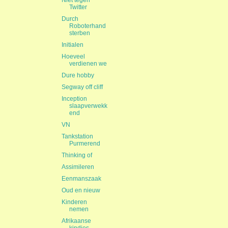
Niet tegen
Twitter
Durch
Roboterhand
sterben
Initialen
Hoeveel
verdienen we
Dure hobby
Segway off cliff
Inception
slaapverwekk
end
VN
Tankstation
Purmerend
Thinking of
Assimileren
Eenmanszaak
Oud en nieuw
Kinderen
nemen
Afrikaanse