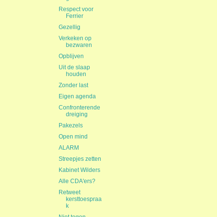
Respect voor
Ferrier
Gezellig
Verkeken op
bezwaren
Opblijven
Uit de slaap
houden
Zonder last
Eigen agenda
Confronterende
dreiging
Pakezels
Open mind
ALARM
Streepjes zetten
Kabinet Wilders
Alle CDA'ers?
Retweet
kersttoespraa
k