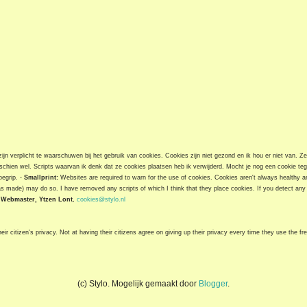
jn verplicht te waarschuwen bij het gebruik van cookies. Cookies zijn niet gezond en ik hou er niet van. Z
chien wel. Scripts waarvan ik denk dat ze cookies plaatsen heb ik verwijderd. Mocht je nog een cookie t
begrip. -
Smallprint:
Websites are required to warn for the use of cookies. Cookies aren't always healthy and
as made) may do so. I have removed any scripts of which I think that they place cookies. If you detect any 
-
Webmaster, Ytzen Lont
,
cookies@stylo.nl
ir citizen's privacy. Not at having their citizens agree on giving up their privacy every time they use the fre
(c) Stylo. Mogelijk gemaakt door
Blogger
.