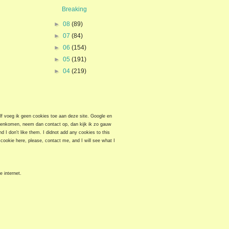
Breaking
►
08
(89)
►
07
(84)
►
06
(154)
►
05
(191)
►
04
(219)
elf voeg ik geen cookies toe aan deze site. Google en
egenkomen, neem dan contact op, dan kijk ik zo gauw
 I don't like them. I didnot add any cookies to this
cookie here, please, contact me, and I will see what I
e internet.