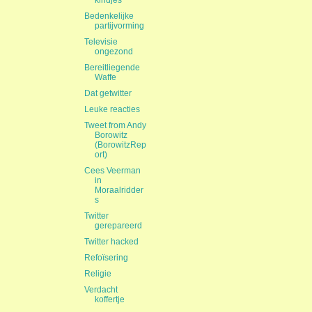
kindjes
Bedenkelijke
partijvorming
Televisie
ongezond
Bereitliegende
Waffe
Dat getwitter
Leuke reacties
Tweet from Andy
Borowitz
(BorowitzRep
ort)
Cees Veerman
in
Moraalridder
s
Twitter
gerepareerd
Twitter hacked
Refoïsering
Religie
Verdacht
koffertje