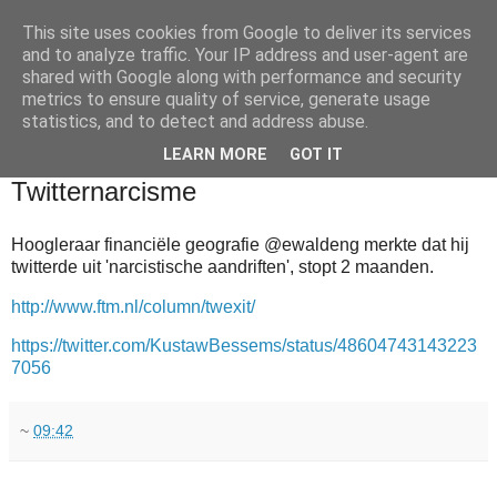
This site uses cookies from Google to deliver its services
and to analyze traffic. Your IP address and user-agent are
shared with Google along with performance and security
metrics to ensure quality of service, generate usage
statistics, and to detect and address abuse.
▼
LEARN MORE
GOT IT
2014-07-07
Twitternarcisme
Hoogleraar financiële geografie @ewaldeng merkte dat hij
twitterde uit 'narcistische aandriften', stopt 2 maanden.
http://www.ftm.nl/column/twexit/
https://twitter.com/KustawBessems/status/48604743143223
7056
~
09:42