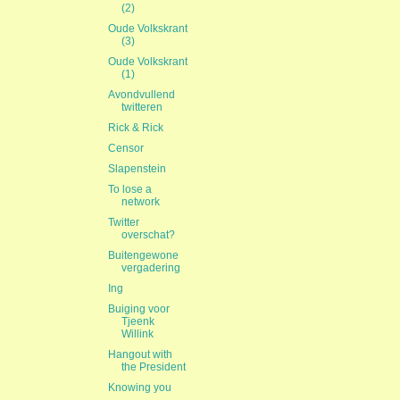
(2)
Oude Volkskrant
(3)
Oude Volkskrant
(1)
Avondvullend
twitteren
Rick & Rick
Censor
Slapenstein
To lose a
network
Twitter
overschat?
Buitengewone
vergadering
Ing
Buiging voor
Tjeenk
Willink
Hangout with
the President
Knowing you