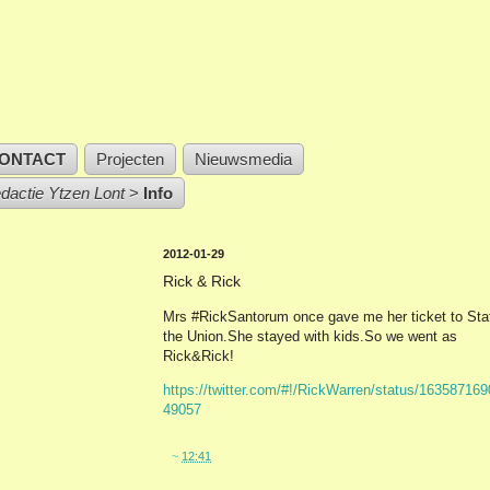
ONTACT
Projecten
Nieuwsmedia
edactie Ytzen Lont
>
Info
2012-01-29
Rick & Rick
Mrs #RickSantorum once gave me her ticket to Sta
the Union.She stayed with kids.So we went as
Rick&Rick!
https://twitter.com/#!/RickWarren/status/16358716
49057
~
12:41