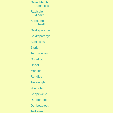
Gevechten bij
Damascus
Radicale
Midden
Sprekend
zichzelf
Gekkeparadys
Gekkeparadys
Aantjes 89
Sterk
Terugroepen
Ophef (2)
Ophef
Markten
Rondjes
Tieletubylân
Voetnoten
Grippewelle
Dunbeautood
Dunbeautoot
Twitterend