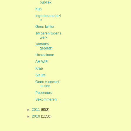
publiek
Kus
Ingenieurspoëzi
e
Geen twitter
Twitteren tijdens
werk
Jamaika
geplatzt
Urnreclame
AH WiFi
Krap
Sleutel
Geen vuurwerk
te zien
Pubereuro
Bekommeren
►
2011
(952)
►
2010
(1150)