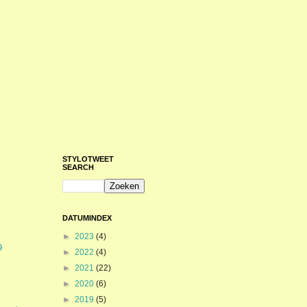
STYLOTWEET
SEARCH
DATUMINDEX
►
2023
(4)
9
►
2022
(4)
►
2021
(22)
►
2020
(6)
►
2019
(5)