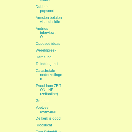
vrouw
Dubbele
papsoort
Armsten betalen
villasubsidie
Andries
interviewt
Otto
Opposed ideas
Wereldpreek
Herhaling
Te indringend
Catastrofale
nederzettinge
n
Tweet from ZEIT
ONLINE
(zeitonline)
Groeten
Voetveer
overvaren
De kerk is dood
Rioollucht