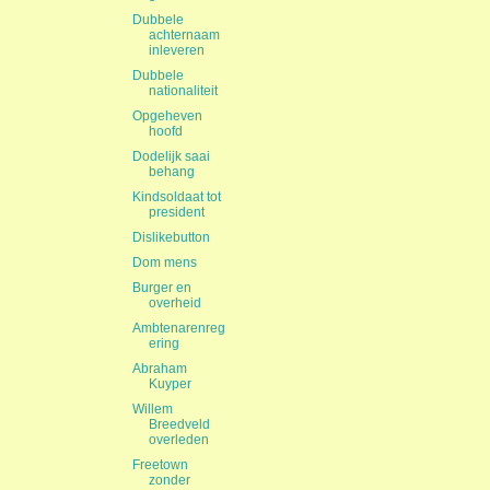
Dubbele
achternaam
inleveren
Dubbele
nationaliteit
Opgeheven
hoofd
Dodelijk saai
behang
Kindsoldaat tot
president
Dislikebutton
Dom mens
Burger en
overheid
Ambtenarenreg
ering
Abraham
Kuyper
Willem
Breedveld
overleden
Freetown
zonder