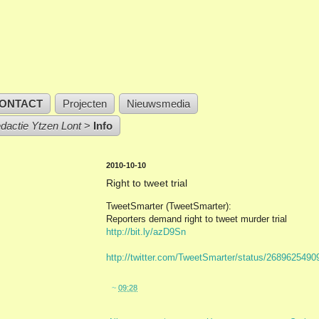
ONTACT
Projecten
Nieuwsmedia
edactie Ytzen Lont
>
Info
2010-10-10
Right to tweet trial
TweetSmarter (TweetSmarter):
Reporters demand right to tweet murder trial
http://bit.ly/azD9Sn
http://twitter.com/TweetSmarter/status/2689625490
~
09:28