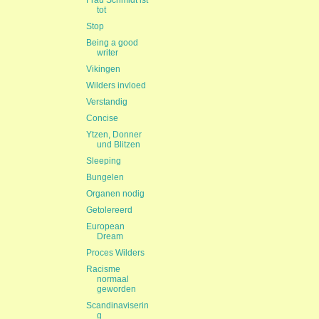
Frau Schmidt ist
tot
Stop
Being a good
writer
Vikingen
Wilders invloed
Verstandig
Concise
Ytzen, Donner
und Blitzen
Sleeping
Bungelen
Organen nodig
Getolereerd
European
Dream
Proces Wilders
Racisme
normaal
geworden
Scandinaviserin
g