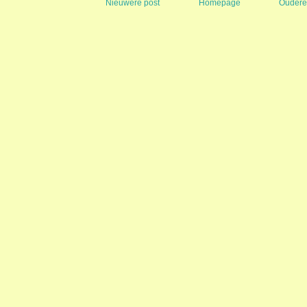
Nieuwere post
Homepage
Oudere