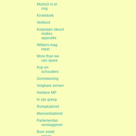
Mulisch is er
nog
Kroeldoek
Verkloot
Koppejan steunt
moties
oppositie
Wilders mag
meer
More than we
can spare
Kop en
schouders
Zonnekoning
Volgbare zinnen
Heldere MP
In zijn greep
Rompkabinet
Mannenkabinet
Parlementair
verslaggever
Boer zoekt