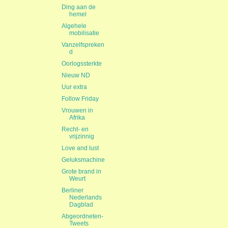
Ding aan de
hemel
Algehele
mobilisatie
Vanzelfspreken
d
Oorlogssterkte
Nieuw ND
Uur extra
Follow Friday
Vrouwen in
Afrika
Recht- en
vrijzinnig
Love and lust
Geluksmachine
Grote brand in
Weurt
Berliner
Nederlands
Dagblad
Abgeordneten-
Tweets