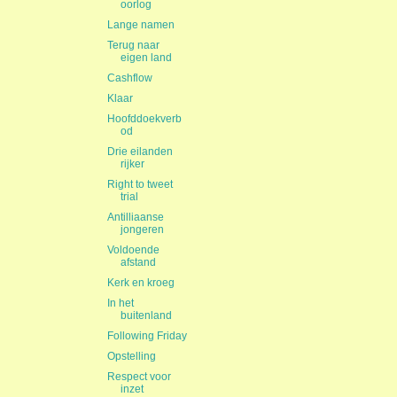
oorlog
Lange namen
Terug naar
eigen land
Cashflow
Klaar
Hoofddoekverb
od
Drie eilanden
rijker
Right to tweet
trial
Antilliaanse
jongeren
Voldoende
afstand
Kerk en kroeg
In het
buitenland
Following Friday
Opstelling
Respect voor
inzet