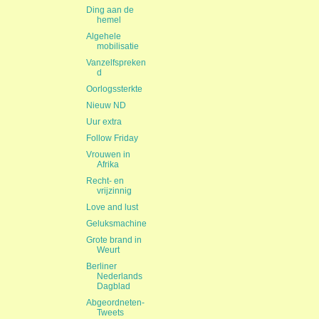
Ding aan de
hemel
Algehele
mobilisatie
Vanzelfspreken
d
Oorlogssterkte
Nieuw ND
Uur extra
Follow Friday
Vrouwen in
Afrika
Recht- en
vrijzinnig
Love and lust
Geluksmachine
Grote brand in
Weurt
Berliner
Nederlands
Dagblad
Abgeordneten-
Tweets