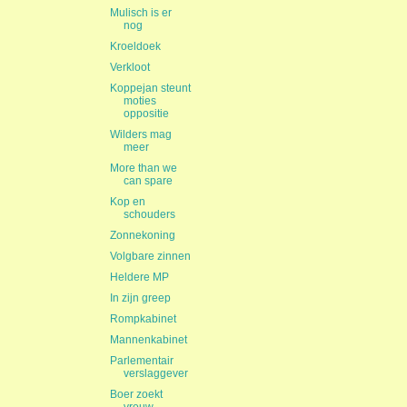
Mulisch is er
nog
Kroeldoek
Verkloot
Koppejan steunt
moties
oppositie
Wilders mag
meer
More than we
can spare
Kop en
schouders
Zonnekoning
Volgbare zinnen
Heldere MP
In zijn greep
Rompkabinet
Mannenkabinet
Parlementair
verslaggever
Boer zoekt