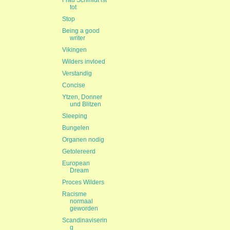
Frau Schmidt ist
tot
Stop
Being a good
writer
Vikingen
Wilders invloed
Verstandig
Concise
Ytzen, Donner
und Blitzen
Sleeping
Bungelen
Organen nodig
Getolereerd
European
Dream
Proces Wilders
Racisme
normaal
geworden
Scandinaviserin
g