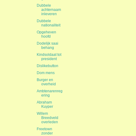
Dubbele
achternaam
inleveren
Dubbele
nationaliteit
Opgeheven
hoofd
Dodelijk saai
behang
Kindsoldaat tot
president
Dislikebutton
Dom mens
Burger en
overheid
Ambtenarenreg
ering
Abraham
Kuyper
Willem
Breedveld
overleden
Freetown
zonder