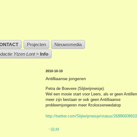
ONTACT
Projecten
Nieuwsmedia
edactie Ytzen Lont
>
Info
2010-10-10
Antilliaanse jongeren
Petra de Boevere (Slijterijmeisje):
Wel een mooie start voor Leers, als er geen Antillen
meer zijn bestaan er ook geen Antilliaanse
probleemjongeren meer #zolossenwedatop
http://twitter.com/Slijterijmeisje/status/26886608910
~
02:44