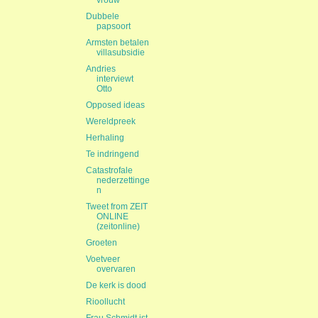
vrouw
Dubbele
papsoort
Armsten betalen
villasubsidie
Andries
interviewt
Otto
Opposed ideas
Wereldpreek
Herhaling
Te indringend
Catastrofale
nederzettinge
n
Tweet from ZEIT
ONLINE
(zeitonline)
Groeten
Voetveer
overvaren
De kerk is dood
Rioollucht