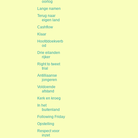
oorlog
Lange namen
Terug naar
eigen land
Cashflow
Klaar
Hoofddoekverb
od
Drie eilanden
rijker
Right to tweet
trial
Antilliaanse
jongeren
Voldoende
afstand
Kerk en kroeg
In het
buitenland
Following Friday
Opstelling
Respect voor
inzet