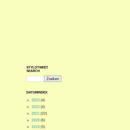
STYLOTWEET
SEARCH
DATUMINDEX
►
2023
(4)
►
2022
(4)
►
2021
(22)
►
2020
(6)
►
2019
(5)