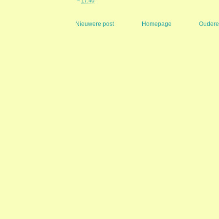
~
17:40
Nieuwere post
Homepage
Oudere