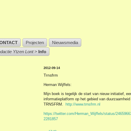
ONTACT
Projecten
Nieuwsmedia
edactie Ytzen Lont
>
Info
2012-09-14
Trnsfrm
Herman Wijffels:
Mijn boek is tegelijk de start van nieuw initiatief, ee
informatieplatform op het gebied van duurzaamheid
TRNSFRM.
http://www.trnsfrm.nl
https://twitter.com/Herman_Wijffels/status/246596
2281857