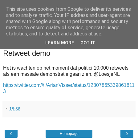
This site uses cookies from Google to deliver its services
and to analyze traffic. Your IP address and user-agent are
shared with Google along with performance and security
metrics to ensure quality of service, generate usage
statistics, and to detect and address abuse.
▼
LEARN MORE
GOT IT
2011-10-09
Retweet demo
Het is wachten op het moment dat politici 10.000 retweets
als een massale demonstratie gaan zien. @LoesjeNL
https://twitter.com/#!/ArianVisser/status/12307865339861811
3
~
18:56
‹
›
Homepage